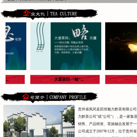
“思”...
大爱茶田--“略”...
贵州省凤冈县田坝魅力黔茶有限公司
力黔茶公司”或“公司”），是一家集
销售、产品研发、茶旅融合发展于一
公司成立于2007年12月，位于贵州