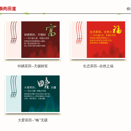
崇尚田道
你
锌硒茶田--天赐财富
生态茶田--自然之福
大爱茶田--“略”无疆