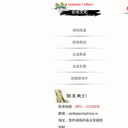
Corporate Culture
企业文化
崇尚田道
田坝风光
企业风采
企业文苑
在线宣传片
联系热线：
0851—25332058
邮箱：meiliqiancha@sina.cn
地址：贵州省凤冈县永安镇田
坝村