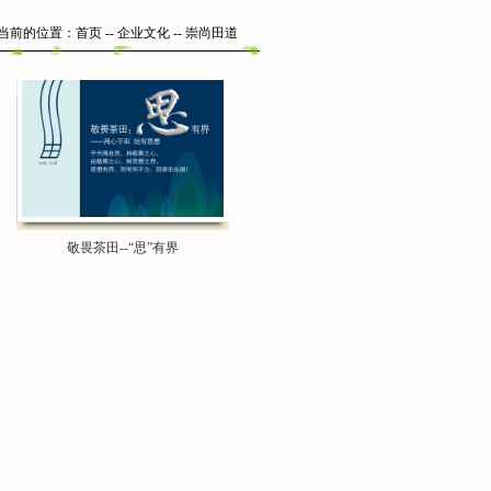
当前的位置：
首页
--
企业文化
-- 崇尚田道
敬畏茶田--“思”有界