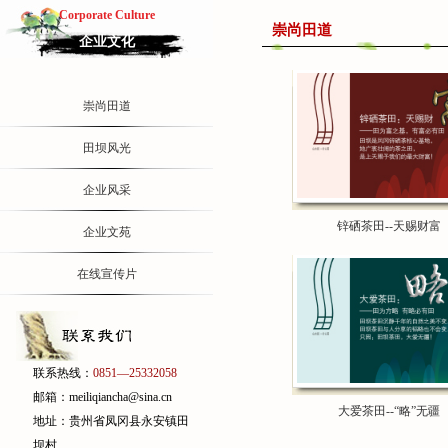
Corporate Culture
崇尚田道
企业文化
崇尚田道
田坝风光
企业风采
锌硒茶田--天赐财富
企业文苑
在线宣传片
联系热线：
0851—25332058
邮箱：meiliqiancha@sina.cn
大爱茶田--“略”无疆
地址：贵州省凤冈县永安镇田
坝村