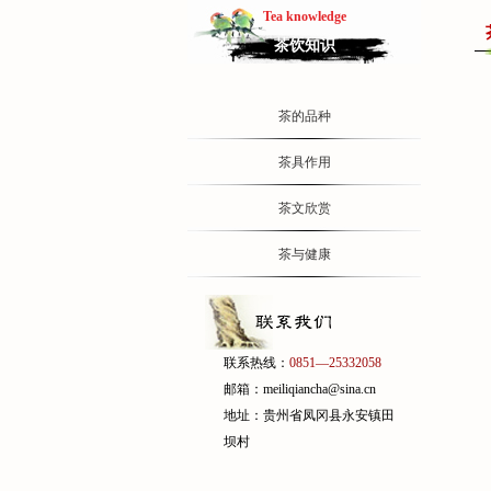
Tea knowledge
茶饮知识
茶的品种
茶具作用
茶文欣赏
茶与健康
联系热线：
0851—25332058
邮箱：meiliqiancha@sina.cn
地址：贵州省凤冈县永安镇田
坝村