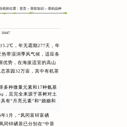
当前的位置：
首页
--
茶饮知识
-- 茶的品种
10447
5.2℃，年无霜期277天，年
属中亚热带湿润季风气候，适应各
资源优势，在海拔适宜的高山
态茶园32万亩，其中有机茶
等多种微量元素和17种氨基
mg/㎏，且完全来源于茶树对土
具有“月亮元素”和“婚姻和
6年1月，“凤冈富锌富硒
，凤冈锌硒茶已分别在“中茶