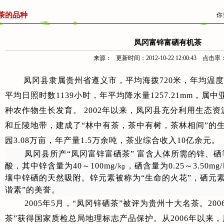
茶的品种
你
凤冈富锌富硒有机茶
来源： 更新时间：2012-10-22 12:00:43 点击率：
凤冈县
隶属贵州省遵义市，平均海拨720米，年均温度1
平均日照时数1139小时，年平均降水量1257.21mm，
种农作物生长发育。 2002年以来，凤冈县充分利用生态
和丘陵地带，建成了“林中有茶，茶中有树，茶林相间”的生
园3.08万亩，年产量1.5万余吨，茶业综合收入10亿余元。
凤冈县所产“凤冈富锌富硒茶” 富含人体所需的锌、硒
酸，其中锌含量为40～100mg/㎏，硒含量为0.25～3.50
壤中锌硒的天然吸附。锌元素被称为“生命的火花”，硒元素
谐素”的美誉。
2005
年5月，“凤冈锌硒茶”被评为贵州十大名茶。200
茶”获得国家质检总局地理标志产品保护。从2006年以来